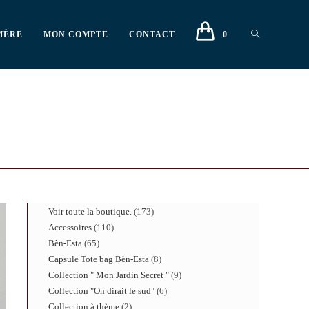
MÈRE
MON COMPTE
CONTACT
0
Voir toute la boutique.
173
Accessoires
110
Bèn-Esta
65
Capsule Tote bag Bèn-Esta
8
Collection " Mon Jardin Secret "
9
Collection "On dirait le sud"
6
Collection à thème
2