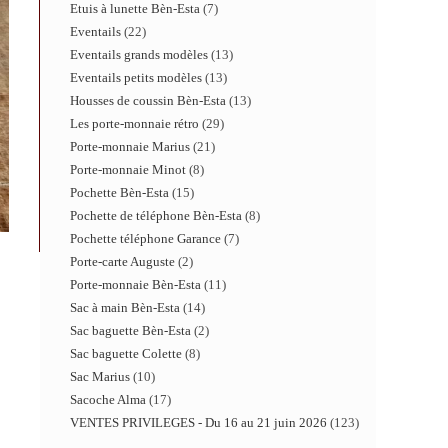
Etuis à lunette Bèn-Esta
7
Eventails
22
Eventails grands modèles
13
Eventails petits modèles
13
Housses de coussin Bèn-Esta
13
Les porte-monnaie rétro
29
Porte-monnaie Marius
21
Porte-monnaie Minot
8
Pochette Bèn-Esta
15
Pochette de téléphone Bèn-Esta
8
Pochette téléphone Garance
7
Porte-carte Auguste
2
Porte-monnaie Bèn-Esta
11
Sac à main Bèn-Esta
14
Sac baguette Bèn-Esta
2
Sac baguette Colette
8
Sac Marius
10
Sacoche Alma
17
VENTES PRIVILEGES - Du 16 au 21 juin 2026
123