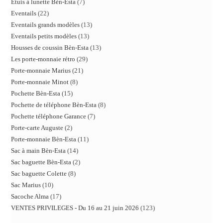
Etuis à lunette Bèn-Esta
7
Eventails
22
Eventails grands modèles
13
Eventails petits modèles
13
Housses de coussin Bèn-Esta
13
Les porte-monnaie rétro
29
Porte-monnaie Marius
21
Porte-monnaie Minot
8
Pochette Bèn-Esta
15
Pochette de téléphone Bèn-Esta
8
Pochette téléphone Garance
7
Porte-carte Auguste
2
Porte-monnaie Bèn-Esta
11
Sac à main Bèn-Esta
14
Sac baguette Bèn-Esta
2
Sac baguette Colette
8
Sac Marius
10
Sacoche Alma
17
VENTES PRIVILEGES - Du 16 au 21 juin 2026
123