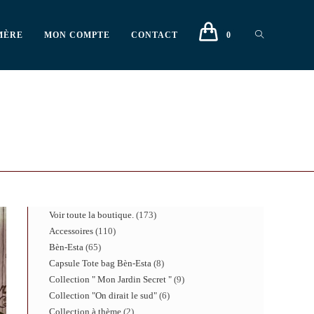
MÈRE
MON COMPTE
CONTACT
0
Voir toute la boutique.
173
Accessoires
110
Bèn-Esta
65
Capsule Tote bag Bèn-Esta
8
Collection " Mon Jardin Secret "
9
Collection "On dirait le sud"
6
Collection à thème
2