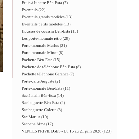
Etuis à lunette Bèn-Esta
7
Eventails
22
Eventails grands modèles
13
Eventails petits modèles
13
Housses de coussin Bèn-Esta
13
Les porte-monnaie rétro
29
Porte-monnaie Marius
21
Porte-monnaie Minot
8
Pochette Bèn-Esta
15
Pochette de téléphone Bèn-Esta
8
Pochette téléphone Garance
7
Porte-carte Auguste
2
Porte-monnaie Bèn-Esta
11
Sac à main Bèn-Esta
14
Sac baguette Bèn-Esta
2
Sac baguette Colette
8
Sac Marius
10
Sacoche Alma
17
VENTES PRIVILEGES - Du 16 au 21 juin 2026
123