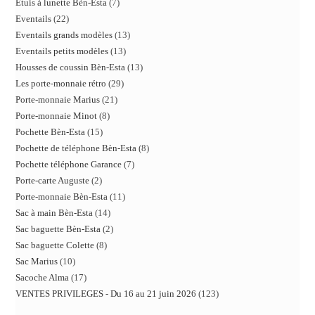
Etuis à lunette Bèn-Esta
7
Eventails
22
Eventails grands modèles
13
Eventails petits modèles
13
Housses de coussin Bèn-Esta
13
Les porte-monnaie rétro
29
Porte-monnaie Marius
21
Porte-monnaie Minot
8
Pochette Bèn-Esta
15
Pochette de téléphone Bèn-Esta
8
Pochette téléphone Garance
7
Porte-carte Auguste
2
Porte-monnaie Bèn-Esta
11
Sac à main Bèn-Esta
14
Sac baguette Bèn-Esta
2
Sac baguette Colette
8
Sac Marius
10
Sacoche Alma
17
VENTES PRIVILEGES - Du 16 au 21 juin 2026
123