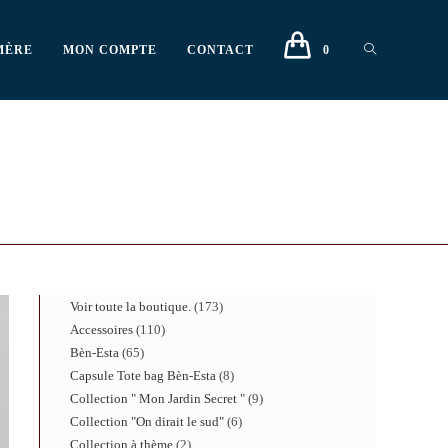
MÈRE
MON COMPTE
CONTACT
0
Voir toute la boutique.
173
Accessoires
110
Bèn-Esta
65
Capsule Tote bag Bèn-Esta
8
Collection " Mon Jardin Secret "
9
Collection "On dirait le sud"
6
Collection à thème
2