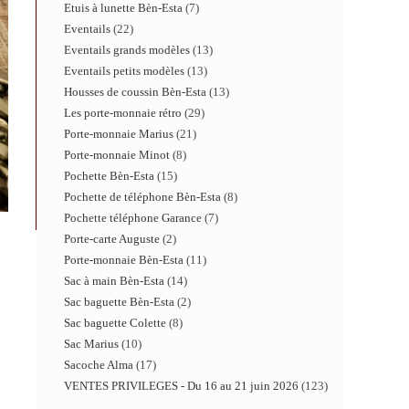
Etuis à lunette Bèn-Esta
7
Eventails
22
Eventails grands modèles
13
Eventails petits modèles
13
Housses de coussin Bèn-Esta
13
Les porte-monnaie rétro
29
Porte-monnaie Marius
21
Porte-monnaie Minot
8
Pochette Bèn-Esta
15
Pochette de téléphone Bèn-Esta
8
Pochette téléphone Garance
7
Porte-carte Auguste
2
Porte-monnaie Bèn-Esta
11
Sac à main Bèn-Esta
14
Sac baguette Bèn-Esta
2
Sac baguette Colette
8
Sac Marius
10
Sacoche Alma
17
VENTES PRIVILEGES - Du 16 au 21 juin 2026
123