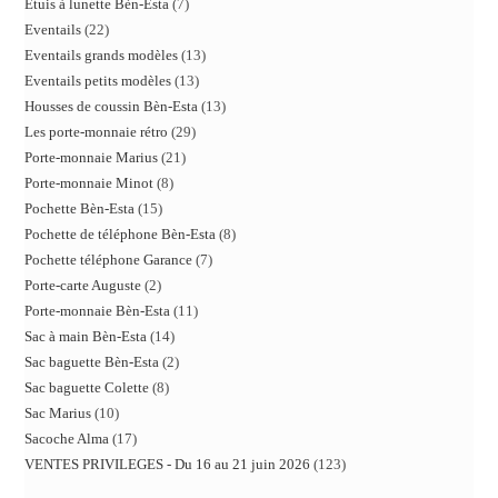
Etuis à lunette Bèn-Esta
7
Eventails
22
Eventails grands modèles
13
Eventails petits modèles
13
Housses de coussin Bèn-Esta
13
Les porte-monnaie rétro
29
Porte-monnaie Marius
21
Porte-monnaie Minot
8
Pochette Bèn-Esta
15
Pochette de téléphone Bèn-Esta
8
Pochette téléphone Garance
7
Porte-carte Auguste
2
Porte-monnaie Bèn-Esta
11
Sac à main Bèn-Esta
14
Sac baguette Bèn-Esta
2
Sac baguette Colette
8
Sac Marius
10
Sacoche Alma
17
VENTES PRIVILEGES - Du 16 au 21 juin 2026
123