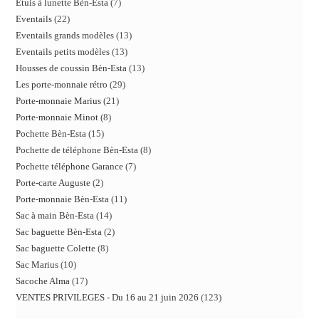
Etuis à lunette Bèn-Esta
7
Eventails
22
Eventails grands modèles
13
Eventails petits modèles
13
Housses de coussin Bèn-Esta
13
Les porte-monnaie rétro
29
Porte-monnaie Marius
21
Porte-monnaie Minot
8
Pochette Bèn-Esta
15
Pochette de téléphone Bèn-Esta
8
Pochette téléphone Garance
7
Porte-carte Auguste
2
Porte-monnaie Bèn-Esta
11
Sac à main Bèn-Esta
14
Sac baguette Bèn-Esta
2
Sac baguette Colette
8
Sac Marius
10
Sacoche Alma
17
VENTES PRIVILEGES - Du 16 au 21 juin 2026
123