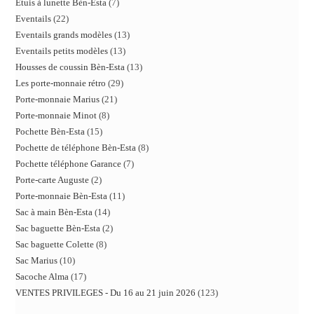
Etuis à lunette Bèn-Esta
7
Eventails
22
Eventails grands modèles
13
Eventails petits modèles
13
Housses de coussin Bèn-Esta
13
Les porte-monnaie rétro
29
Porte-monnaie Marius
21
Porte-monnaie Minot
8
Pochette Bèn-Esta
15
Pochette de téléphone Bèn-Esta
8
Pochette téléphone Garance
7
Porte-carte Auguste
2
Porte-monnaie Bèn-Esta
11
Sac à main Bèn-Esta
14
Sac baguette Bèn-Esta
2
Sac baguette Colette
8
Sac Marius
10
Sacoche Alma
17
VENTES PRIVILEGES - Du 16 au 21 juin 2026
123