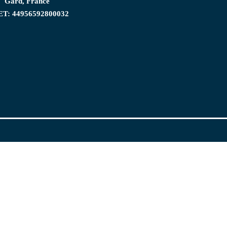
Gard, France
ET: 44956592800032