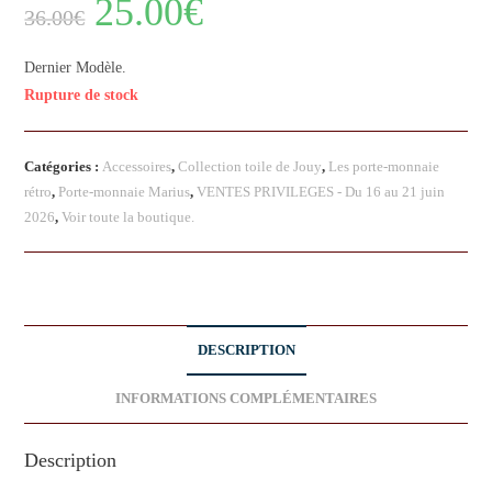
25.00
€
36.00
€
Dernier Modèle.
Rupture de stock
Catégories :
Accessoires
,
Collection toile de Jouy
,
Les porte-monnaie
rétro
,
Porte-monnaie Marius
,
VENTES PRIVILEGES - Du 16 au 21 juin
2026
,
Voir toute la boutique.
DESCRIPTION
INFORMATIONS COMPLÉMENTAIRES
Description