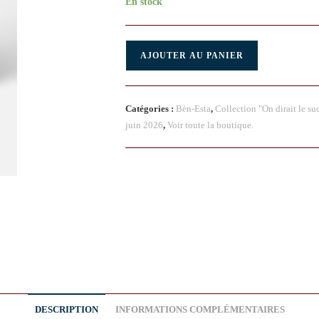
En stock
AJOUTER AU PANIER
Catégories :
Bèn-Esta
,
Collection "On dirait le su
juin 2026
,
Voir toute la boutique.
DESCRIPTION
INFORMATIONS COMPLÉMENTAIRES