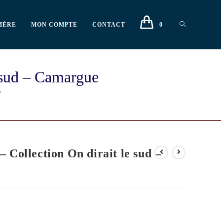
MÈRE
MON COMPTE
CONTACT
0
 sud – Camargue
e
 Collection On dirait le sud –