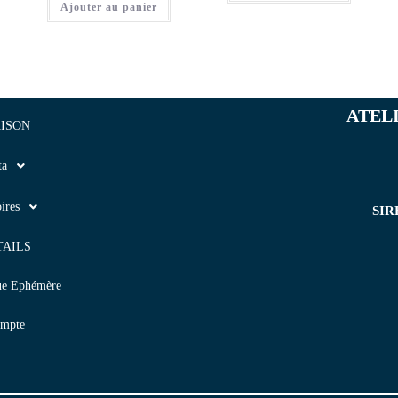
Ajouter au panier
ATEL
ISON
ta
ires
SIR
TAILS
ue Ephémère
mpte