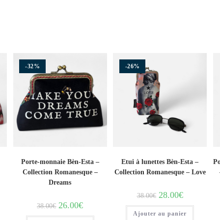
-32%
-26%
Porte-monnaie Bèn-Esta –
Etui à lunettes Bèn-Esta –
Po
Collection Romanesque –
Collection Romanesque – Love
Dreams
28.00
€
38.00
€
26.00
€
38.00
€
Ajouter au panier