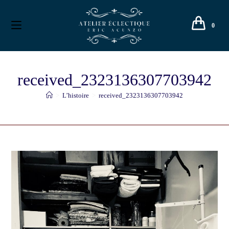
0
received_2323136307703942
>
L’histoire
>
received_2323136307703942