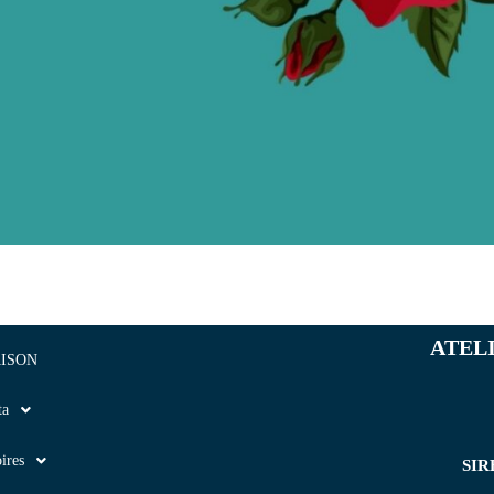
ATEL
ISON
ta
ires
SIR