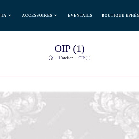
STA
ACCESSOIRES
EVENTAILS
BOUTIQUE EPHÉ
OIP (1)
>
L’atelier
>
OIP (1)