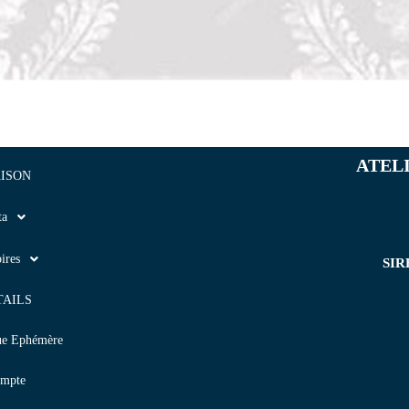
ATEL
ISON
ta
ires
SIR
TAILS
ue Ephémère
mpte