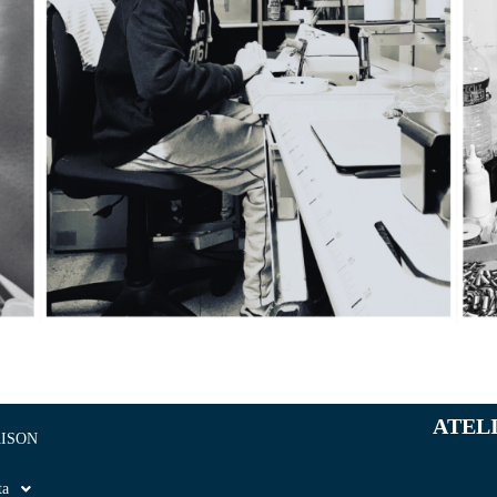
ATEL
ISON
ta