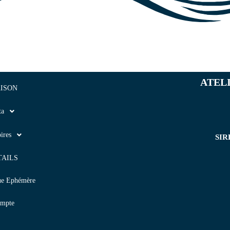
ATEL
ISON
ta
ires
SIR
TAILS
ue Ephémère
mpte