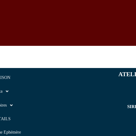
ATEL
ISON
ta
ires
SIR
TAILS
ue Ephémère