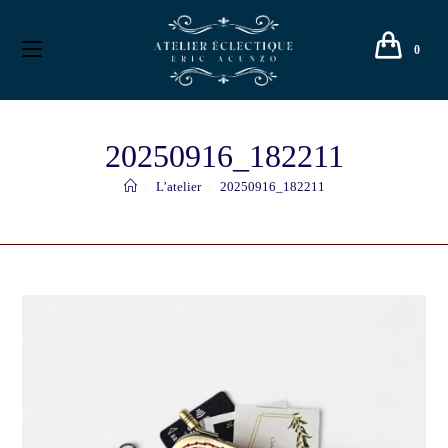
0
20250916_182211
>
L’atelier
>
20250916_182211