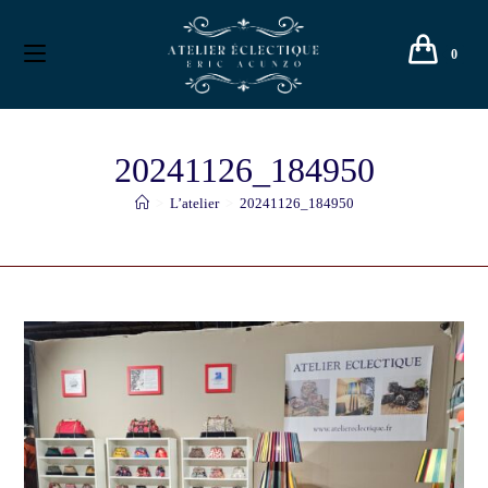
0
20241126_184950
>
L’atelier
>
20241126_184950