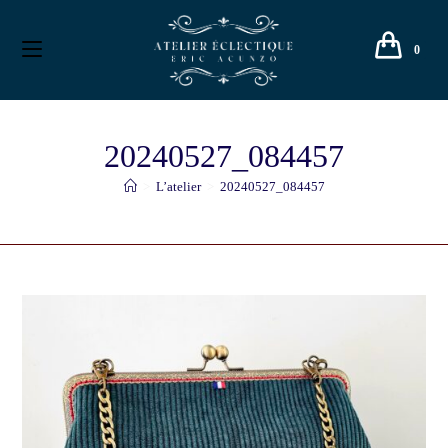
0
20240527_084457
>
L’atelier
>
20240527_084457