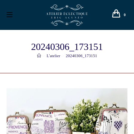
0
20240306_173151
>
L’atelier
>
20240306_173151