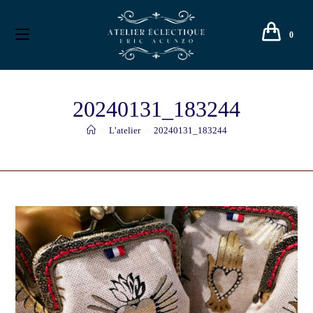
0
20240131_183244
>
L’atelier
>
20240131_183244