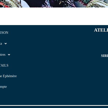
ATEL
ISON
ta
ires
SIR
TAILS
ue Ephémère
mpte