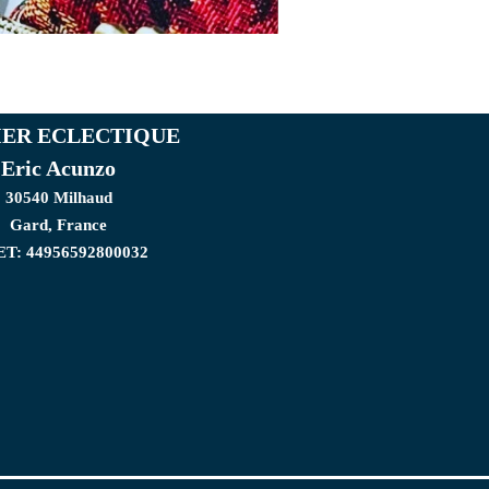
IER ECLECTIQUE
Eric Acunzo
30540 Milhaud
Gard, France
ET: 44956592800032