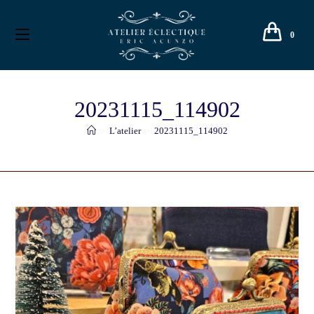
0
20231115_114902
>
L’atelier
>
20231115_114902