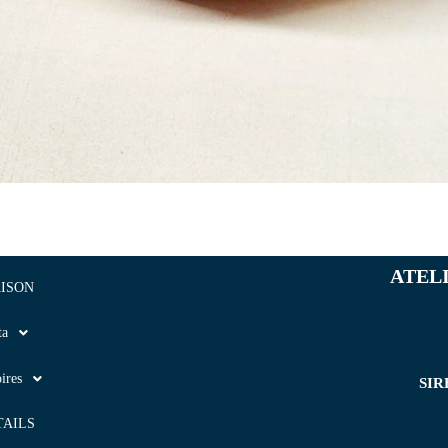
ATEL
ISON
ta
ires
SIR
TAILS