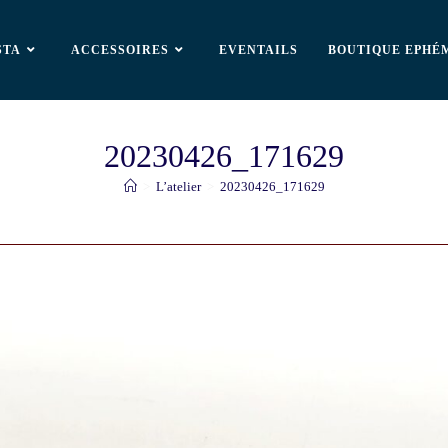
STA
ACCESSOIRES
EVENTAILS
BOUTIQUE EPHÉ
20230426_171629
>
L’atelier
>
20230426_171629