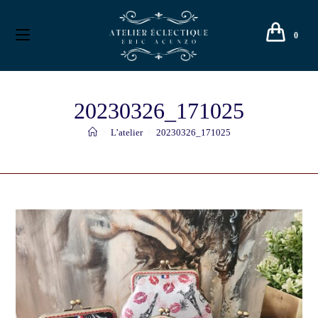
0
20230326_171025
>
L’atelier
>
20230326_171025