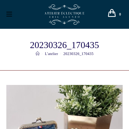
0
20230326_170435
>
L’atelier
>
20230326_170435