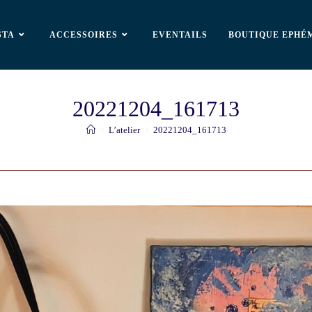
STA
ACCESSOIRES
EVENTAILS
BOUTIQUE EPHÉ
20221204_161713
>
L’atelier
>
20221204_161713