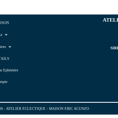
ATEL
ISON
ta
ires
SIR
TAILS
ue Ephémère
mpte
2026 - ATELIER ECLECTIQUE - MAISON ERIC ACUNZO