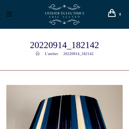
0
20220914_182142
>
L’atelier
>
20220914_182142