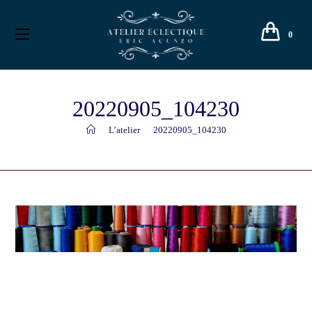
0
20220905_104230
>
L’atelier
>
20220905_104230