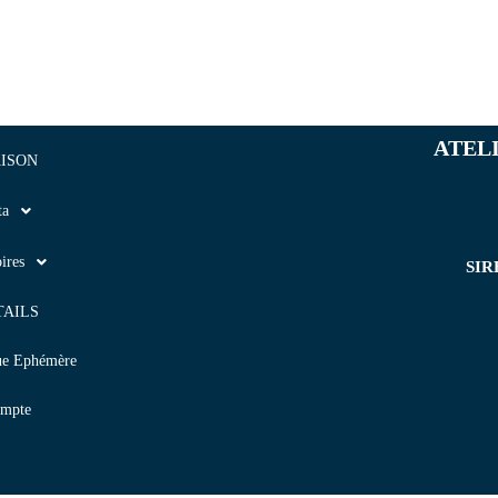
ATEL
ISON
ta
ires
SIR
TAILS
ue Ephémère
mpte