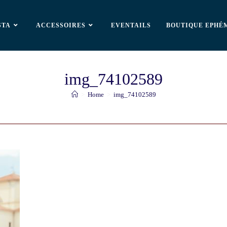
STA
ACCESSOIRES
EVENTAILS
BOUTIQUE EPHÉ
img_74102589
>
Home
>
img_74102589