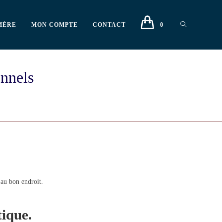
MÈRE
MON COMPTE
CONTACT
0
onnels
 au bon endroit.
tique.