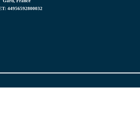
Gard, France
ET: 44956592800032