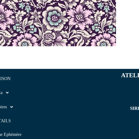
ATEL
ISON
ta
ires
SIR
TAILS
ue Ephémère