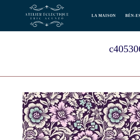
LA MAISON
BÈN-E
c40530