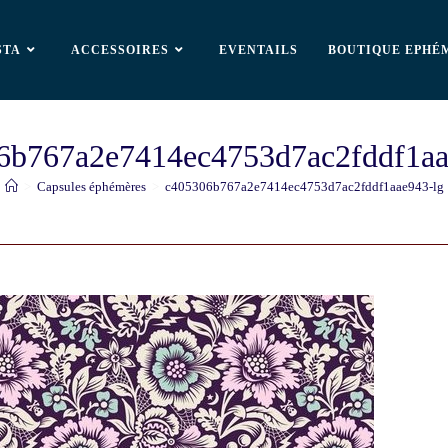
STA
ACCESSOIRES
EVENTAILS
BOUTIQUE EPHÉ
6b767a2e7414ec4753d7ac2fddf1aa
>
Capsules éphémères
>
c405306b767a2e7414ec4753d7ac2fddf1aae943-lg