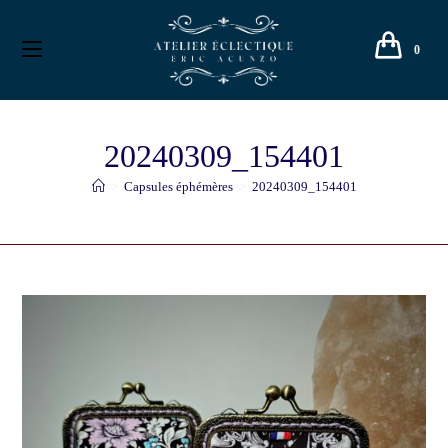
0
20240309_154401
>
Capsules éphémères
>
20240309_154401