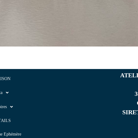
ATEL
ISON
ta
3
ires
SIRET
TAILS
ue Ephémère