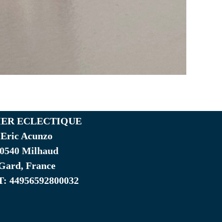
IER ECLECTIQUE
Eric Acunzo
0540 Milhaud
Gard, France
: 44956592800032