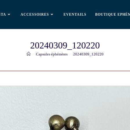
STA
ACCESSOIRES
EVENTAILS
BOUTIQUE EPHÉ
20240309_120220
>
Capsules éphémères
>
20240309_120220