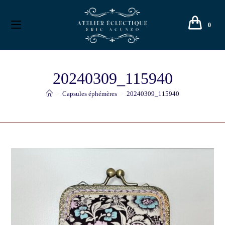
0
20240309_115940
>
Capsules éphémères
>
20240309_115940