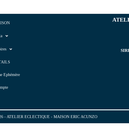
ATEL
ISON
ta
ires
SIR
TAILS
ue Ephémère
mpte
2026 - ATELIER ECLECTIQUE - MAISON ERIC ACUNZO