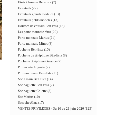
Etuis à lunette Bèn-Esta
7
Eventails
22
Eventails grands modèles
13
Eventails petits modèles
13
Housses de coussin Bèn-Esta
13
Les porte-monnaie rétro
29
Porte-monnaie Marius
21
Porte-monnaie Minot
8
Pochette Bèn-Esta
15
Pochette de téléphone Bèn-Esta
8
Pochette téléphone Garance
7
Porte-carte Auguste
2
Porte-monnaie Bèn-Esta
11
Sac à main Bèn-Esta
14
Sac baguette Bèn-Esta
2
Sac baguette Colette
8
Sac Marius
10
Sacoche Alma
17
VENTES PRIVILEGES - Du 16 au 21 juin 2026
123