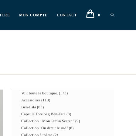
MÈRE
MON COMPTE
CONTACT
0
Voir toute la boutique.
173
Accessoires
110
Bèn-Esta
65
Capsule Tote bag Bèn-Esta
8
Collection " Mon Jardin Secret "
9
Collection "On dirait le sud"
6
Collection à thème
2